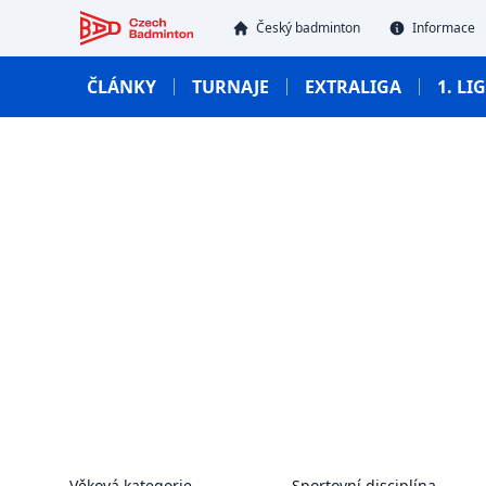
Český badmintonový svaz
Český badminton
Informace
ČLÁNKY
TURNAJE
EXTRALIGA
1. LI
Věková kategorie
Sportovní disciplína