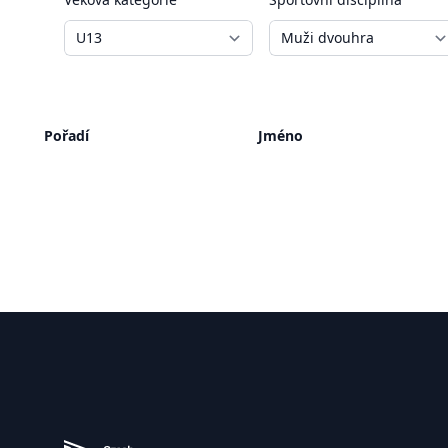
Pořadí
Jméno
Zápatí