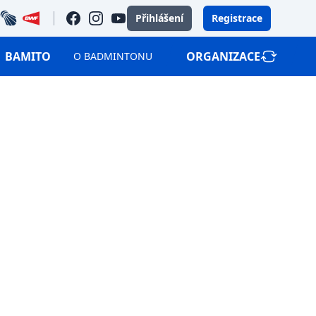
bec
bwf
facebook
instagram
youtube
Přihlášení
Registrace
BAMITO
ORGANIZACE
O BADMINTONU