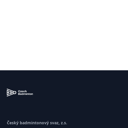
Zápatí
Český badmintonový svaz, z.s.