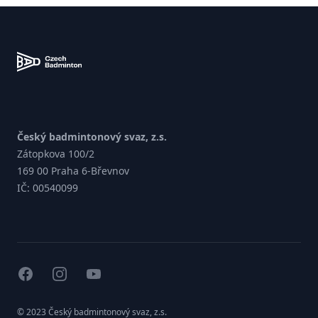
Zápatí
Český badmintonový svaz, z.s.
Zátopkova 100/2
169 00 Praha 6-Břevnov
IČ: 00540099
facebook
instagram
youtube
© 2023 Český badmintonový svaz, z.s.