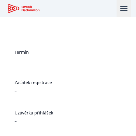
Český badmintonový svaz
Termín
–
Začátek registrace
–
Uzávěrka přihlášek
–