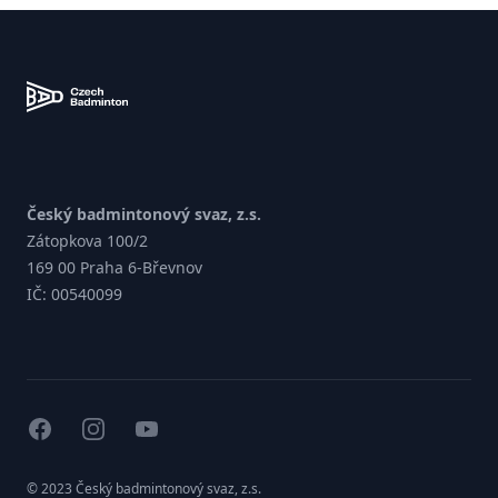
Zápatí
Český badmintonový svaz, z.s.
Zátopkova 100/2
169 00 Praha 6-Břevnov
IČ: 00540099
facebook
instagram
youtube
© 2023 Český badmintonový svaz, z.s.