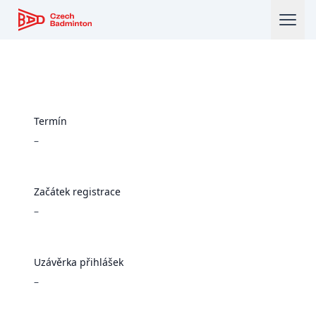
Český badmintonový svaz
Termín
–
Začátek registrace
–
Uzávěrka přihlášek
–