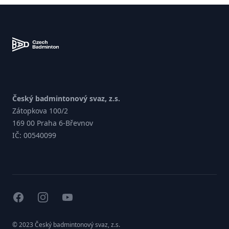
Zápatí
Český badmintonový svaz, z.s.
Zátopkova 100/2
169 00 Praha 6-Břevnov
IČ: 00540099
facebook
instagram
youtube
© 2023 Český badmintonový svaz, z.s.