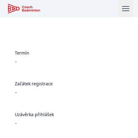
Český badmintonový svaz
Termín
–
Začátek registrace
–
Uzávěrka přihlášek
–