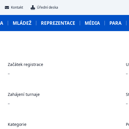
Kontakt
Úřední deska
GA
MLÁDEŽ
REPREZENTACE
MÉDIA
PARA
Začátek registrace
U
–
–
Zahájení turnaje
S
–
–
Kategorie
P