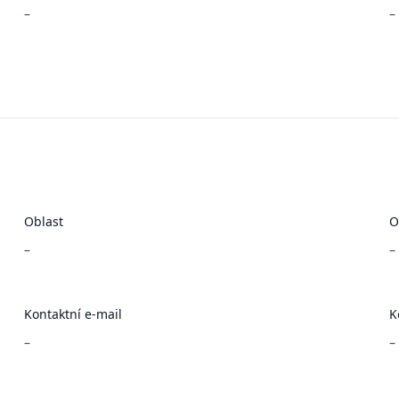
–
–
Oblast
O
–
–
Kontaktní e-mail
K
–
–