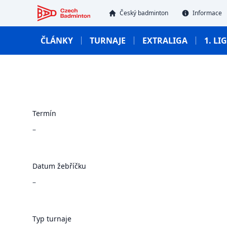
Český badmintonový svaz
Český badminton
Informace
ČLÁNKY
TURNAJE
EXTRALIGA
1. LI
Termín
–
Datum žebříčku
–
Typ turnaje