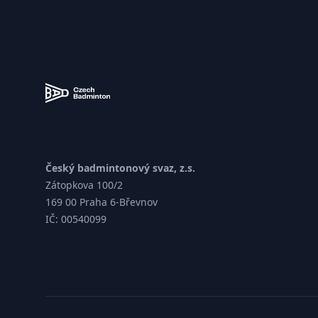
Zápatí
Český badmintonový svaz, z.s.
Zátopkova 100/2
169 00 Praha 6-Břevnov
IČ: 00540099