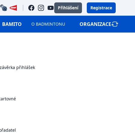
bec
bwf
facebook
instagram
youtube
Přihlášení
Registrace
BAMITO
ORGANIZACE
O BADMINTONU
závěrka přihlášek
tartovné
ořadatel