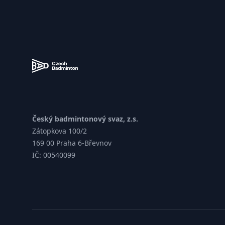
Zápatí
Český badmintonový svaz, z.s.
Zátopkova 100/2
169 00 Praha 6-Břevnov
IČ: 00540099