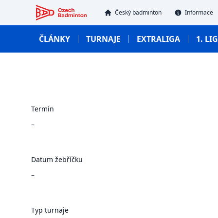
Český badmintonový svaz
Český badminton
Informace
ČLÁNKY
TURNAJE
EXTRALIGA
1. LI
Termín
–
Datum žebříčku
–
Typ turnaje