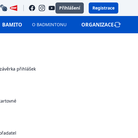
bec
bwf
facebook
instagram
youtube
Přihlášení
Registrace
BAMITO
ORGANIZACE
O BADMINTONU
závěrka přihlášek
tartovné
ořadatel