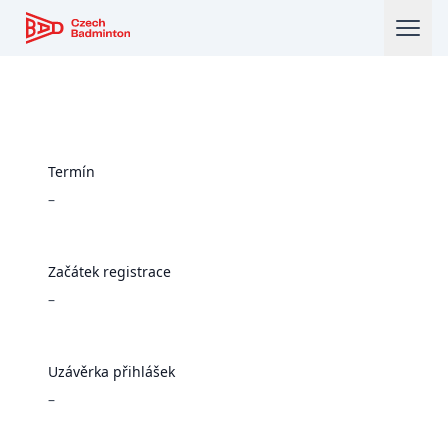
Český badmintonový svaz
Termín
–
Začátek registrace
–
Uzávěrka přihlášek
–