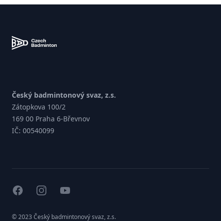
Zápatí
Český badmintonový svaz, z.s.
Zátopkova 100/2
169 00 Praha 6-Břevnov
IČ: 00540099
facebook
instagram
youtube
© 2023 Český badmintonový svaz, z.s.