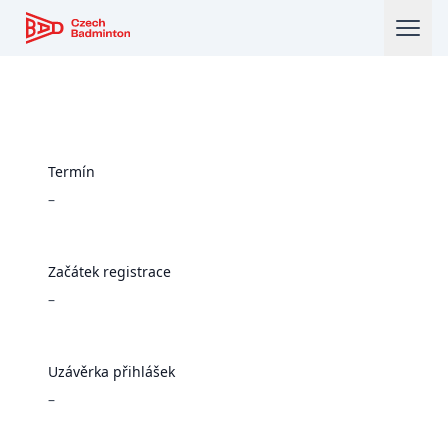
Český badmintonový svaz
Termín
–
Začátek registrace
–
Uzávěrka přihlášek
–