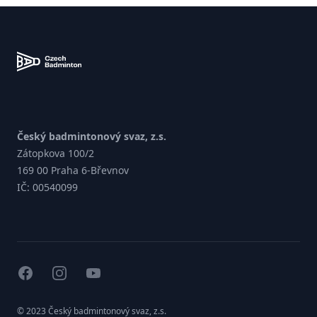
Zápatí
Český badmintonový svaz, z.s.
Zátopkova 100/2
169 00 Praha 6-Břevnov
IČ: 00540099
facebook
instagram
youtube
© 2023 Český badmintonový svaz, z.s.