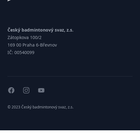
Český badmintonový svaz, z.s.
Zátopkova 100/2
169 00 Praha 6-Břevnov
IČ: 00540099
facebook
instagram
youtube
© 2023 Český badmintonový svaz, z.s.