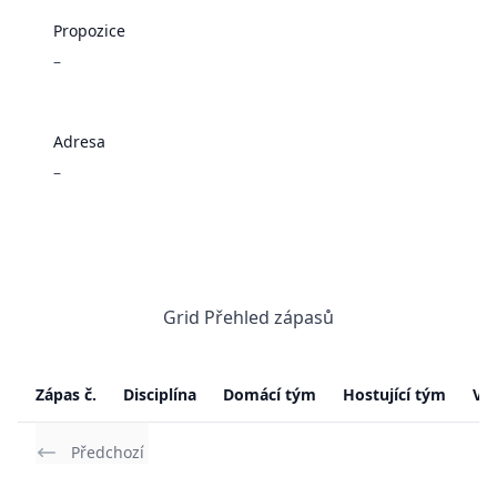
Propozice
–
Adresa
–
Grid Přehled zápasů
Zápas č.
Disciplína
Domácí tým
Hostující tým
Vý
Předchozí