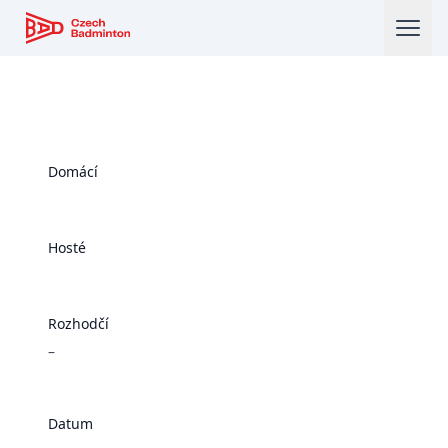
Český badmintonový svaz
Domácí
Hosté
Rozhodčí
–
Datum