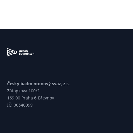
Zápatí
Český badmintonový svaz, z.s.
Zátopkova 100/2
169 00 Praha 6-Břevnov
IČ: 00540099