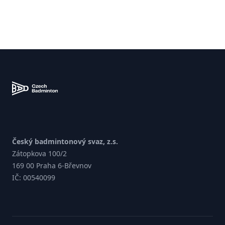
Zápatí
Český badmintonový svaz, z.s.
Zátopkova 100/2
169 00 Praha 6-Břevnov
IČ: 00540099