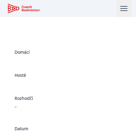
Český badmintonový svaz
Domácí
Hosté
Rozhodčí
–
Datum