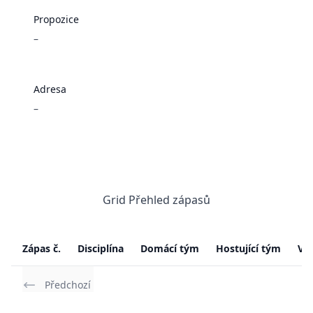
Propozice
–
Adresa
–
Grid Přehled zápasů
Zápas č.
Disciplína
Domácí tým
Hostující tým
Vý
Předchozí